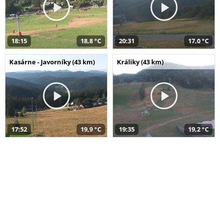
18:15
18,8 °C
20:31
17,0 °C
Kasárne - Javorníky (43 km)
Králiky (43 km)
17:52
19,9 °C
19:35
19,2 °C