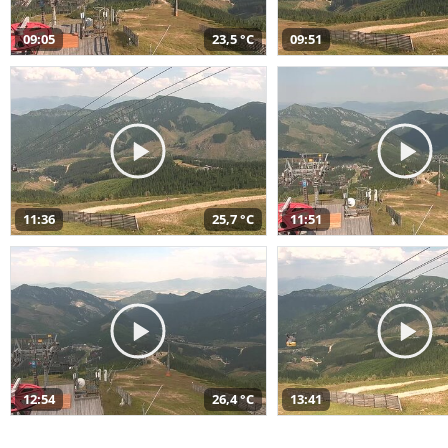
09:05
23,5 °C
09:51
11:36
25,7 °C
11:51
12:54
26,4 °C
13:41