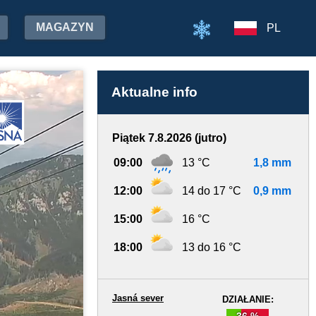
MAGAZYN
PL
Aktualne info
Piątek 7.8.2026 (jutro)
09:00
13 °C
1,8 mm
12:00
14 do 17 °C
0,9 mm
15:00
16 °C
18:00
13 do 16 °C
Jasná sever
DZIAŁANIE:
36 %