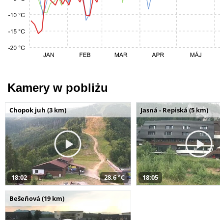
Kamery w pobliżu
Chopok juh (3 km)
Jasná - Repiská (5 km)
18:02
28,6 °C
18:05
Bešeňová (19 km)