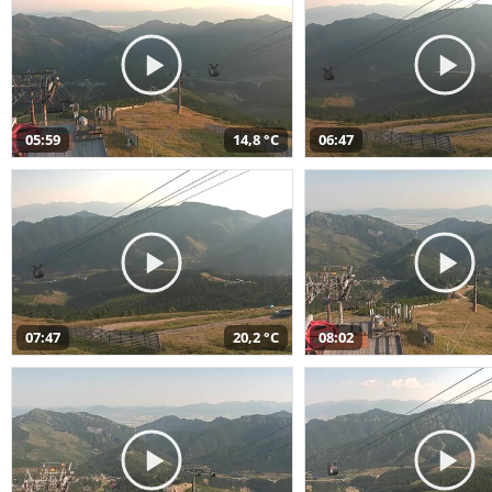
05:59
14,8 °C
06:47
07:47
20,2 °C
08:02