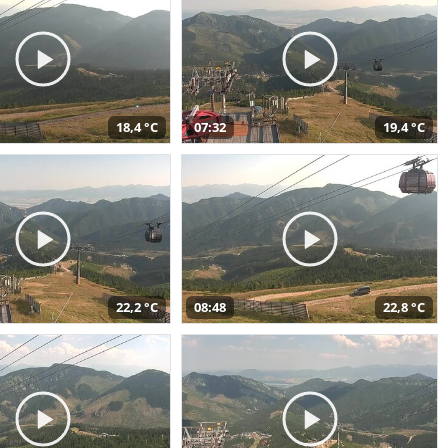
18,4 °C
07:32
19,4 °C
22,2 °C
08:48
22,8 °C