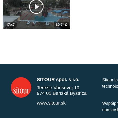
17:47
30,7 °C
SITOUR spol. s r.o.
Sitour I
technolo
Terézie Vansovej 10
974 01 Banská Bystrica
www.sitour.sk
Współpr
narciars