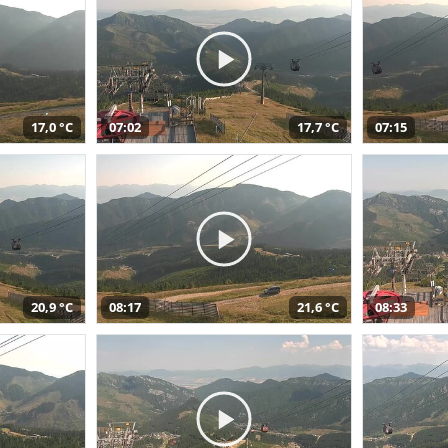
17,0 °C
07:02
17,7 °C
07:15
20,9 °C
08:17
21,6 °C
08:33