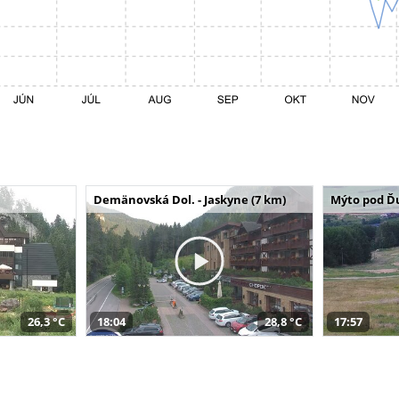
Demänovská Dol. - Jaskyne (7 km)
Mýto pod Ď
26,3 °C
18:04
28,8 °C
17:57