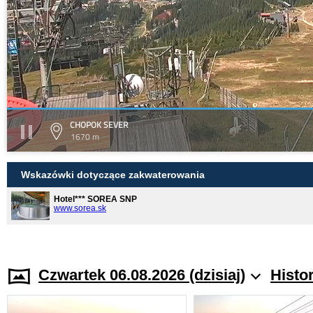
CHOPOK SEVER
1670 m
Wskazówki dotyczące zakwaterowania
Hotel*** SOREA SNP
www.sorea.sk
Czwartek 06.08.2026 (dzisiaj)
Histo