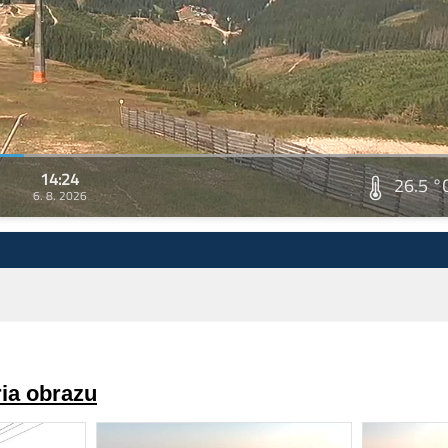
14:24
26.5 °
6. 8. 2026
ria obrazu