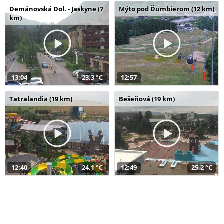
Demänovská Dol. - Jaskyne (7
Mýto pod Ďumbierom (12 km)
km)
13:04
23,3 °C
12:57
Tatralandia (19 km)
Bešeňová (19 km)
12:40
24,1 °C
12:49
25,2 °C