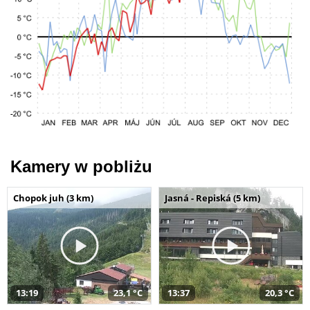
Kamery w pobliżu
Chopok juh (3 km)
Jasná - Repiská (5 km)
13:19
23,1 °C
13:37
20,3 °C