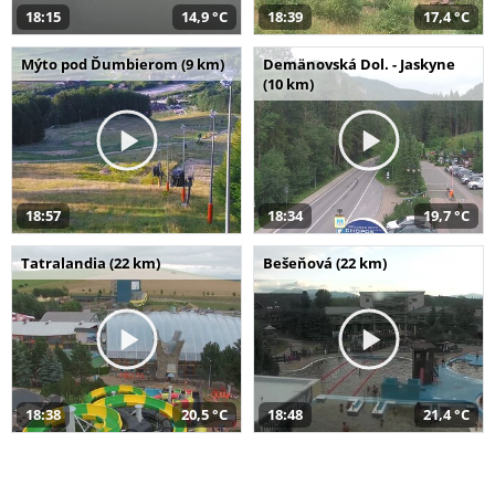
18:15
14,9 °C
18:39
17,4 °C
Mýto pod Ďumbierom (9 km)
Demänovská Dol. - Jaskyne
(10 km)
18:57
18:34
19,7 °C
Tatralandia (22 km)
Bešeňová (22 km)
18:38
20,5 °C
18:48
21,4 °C