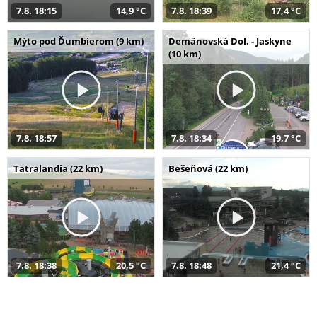
7.8. 18:15
14,9 °C
7.8. 18:39
17,4 °C
Mýto pod Ďumbierom (9 km)
Demänovská Dol. - Jaskyne
(10 km)
7.8. 18:57
7.8. 18:34
19,7 °C
Tatralandia (22 km)
Bešeňová (22 km)
7.8. 18:38
20,5 °C
7.8. 18:48
21,4 °C