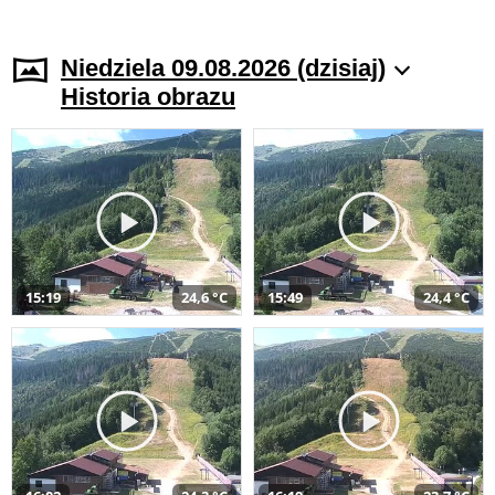
Niedziela 09.08.2026 (dzisiaj)
Historia obrazu
15:19
24,6 °C
15:49
24,4 °C