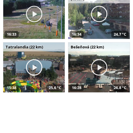
16:33
16:34
24,7 °C
Tatralandia (22 km)
Bešeňová (22 km)
15:38
25,6 °C
16:28
26,8 °C