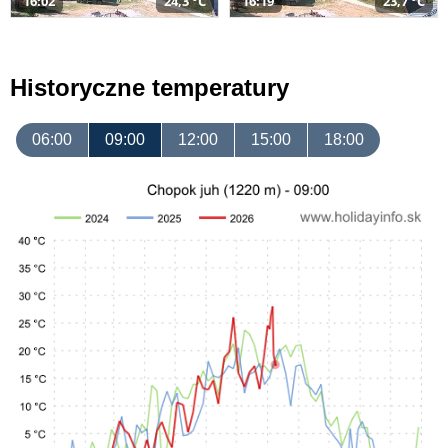
16:02
24,3 °C
16:19
23,7 °C
Historyczne temperatury
06:00
09:00
12:00
15:00
18:00