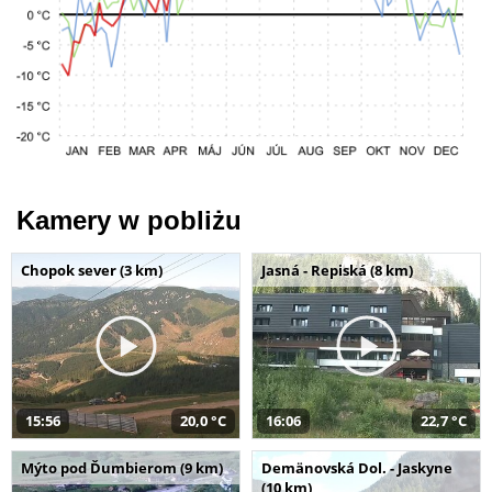
Kamery w pobliżu
Chopok sever (3 km)
Jasná - Repiská (8 km)
15:56
20,0 °C
16:06
22,7 °C
Mýto pod Ďumbierom (9 km)
Demänovská Dol. - Jaskyne
(10 km)