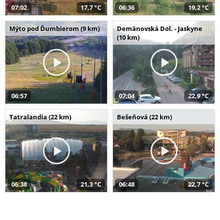
07:02
17,7 °C
06:36
19,2 °C
Mýto pod Ďumbierom (9 km)
Demänovská Dol. - Jaskyne
(10 km)
06:57
07:04
22,9 °C
Tatralandia (22 km)
Bešeňová (22 km)
06:38
21,3 °C
06:48
22,7 °C