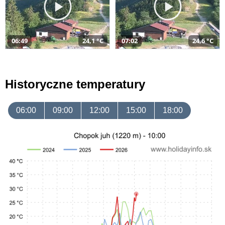
06:49
24,1 °C
07:02
24,6 °C
Historyczne temperatury
06:00
09:00
12:00
15:00
18:00