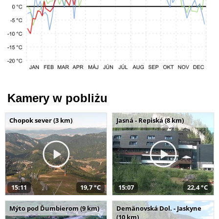
Kamery w pobliżu
Chopok sever (3 km)
Jasná - Repiská (8 km)
15:11
19,7 °C
15:07
22,4 °C
Mýto pod Ďumbierom (9 km)
Demänovská Dol. - Jaskyne
(10 km)