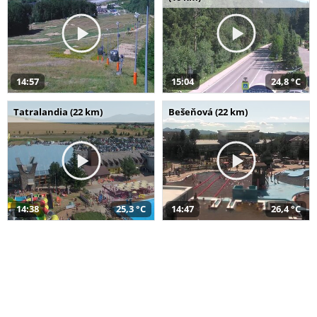
14:57
15:04
24,8 °C
Tatralandia (22 km)
Bešeňová (22 km)
14:38
25,3 °C
14:47
26,4 °C