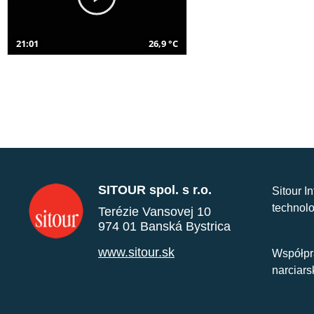
21:01
26,9 °C
SITOUR spol. s r.o.
Sitour I
technolo
Terézie Vansovej 10
974 01 Banská Bystrica
www.sitour.sk
Współpr
narciars