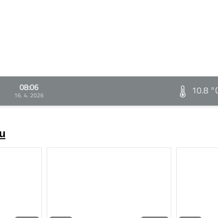
08:06
10.8 °
16. 4. 2026
zu