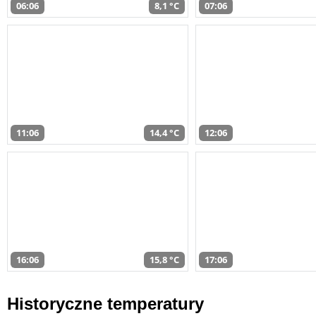
06:06
8,1 °C
07:06
11:06
14,4 °C
12:06
16:06
15,8 °C
17:06
Historyczne temperatury