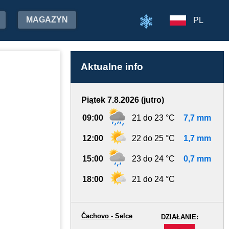
MAGAZYN
PL
Aktualne info
Piątek 7.8.2026 (jutro)
09:00
21 do 23 °C
7,7 mm
12:00
22 do 25 °C
1,7 mm
15:00
23 do 24 °C
0,7 mm
18:00
21 do 24 °C
Čachovo - Selce
DZIAŁANIE:
-