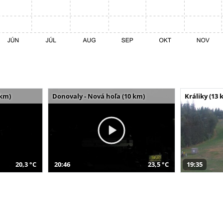
 km)
Donovaly - Nová hoľa (10 km)
Králiky (13 
20,3 °C
20:46
23,5 °C
19:35