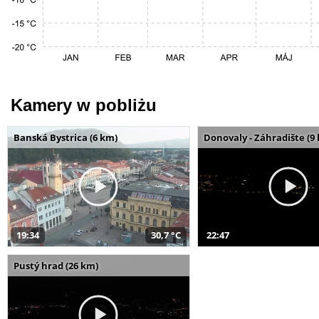
Kamery w pobliżu
Banská Bystrica (6 km)
Donovaly - Záhradište (9
19:34
30,7 °C
22:47
Pustý hrad (26 km)