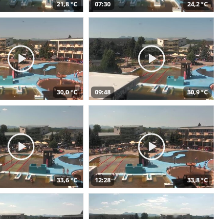
21,8 °C
07:30
24,2 °C
30,0 °C
09:48
30,9 °C
33,6 °C
12:28
33,8 °C