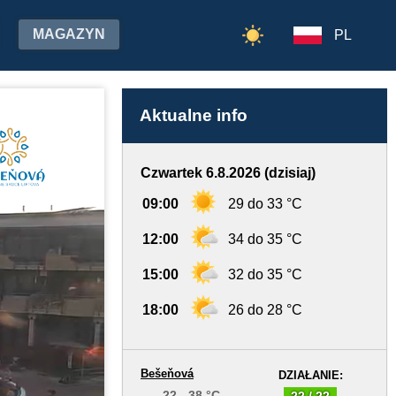
MAGAZYN
PL
Aktualne info
Czwartek 6.8.2026 (dzisiaj)
09:00
29 do 33 °C
12:00
34 do 35 °C
15:00
32 do 35 °C
18:00
26 do 28 °C
Bešeňová
DZIAŁANIE:
22 - 38 °C
22 / 22