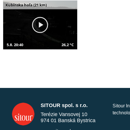
Kubínska hoľa (21 km)
5.8. 20:40
26,2 °C
SITOUR spol. s r.o.
Sitour I
technolo
Terézie Vansovej 10
974 01 Banská Bystrica