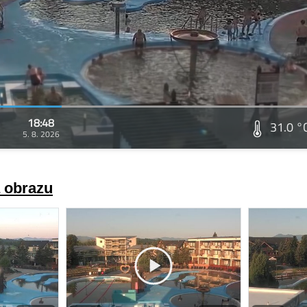
18:48
31.0 °
5. 8. 2026
a obrazu