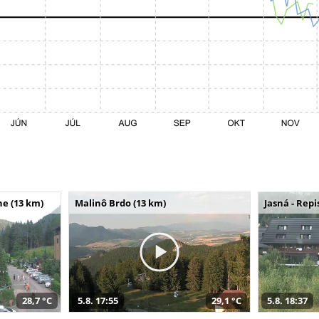
e (13 km)
Malinô Brdo (13 km)
Jasná - Repi
28,7 °C
5.8. 17:55
29,1 °C
5.8. 18:37