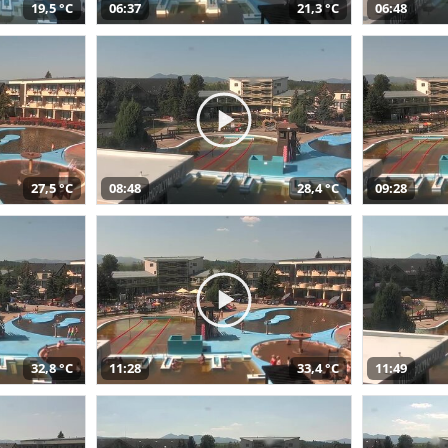
19,5 °C
06:37
21,3 °C
06:48
27,5 °C
08:48
28,4 °C
09:28
32,8 °C
11:28
33,4 °C
11:49