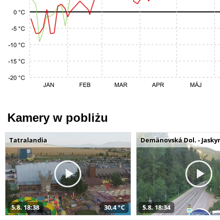
Kamery w pobliżu
Tatralandia
Demänovská Dol. - Jaskyn
5.8. 18:38
30,4 °C
5.8. 18:34