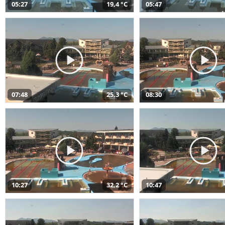
05:27
19,4 °C
05:47
07:48
25,3 °C
08:30
10:27
32,2 °C
10:47