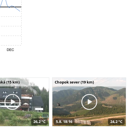
ská (15 km)
Chopok sever (19 km)
26,2 °C
5.8. 18:16
24,2 °C