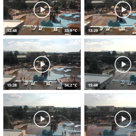
12:48
33,9 °C
13:29
15:28
34,2 °C
15:48