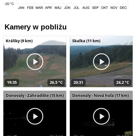
Kamery w pobliżu
Králiky (9 km)
Skalka (11 km)
19:35
26,5 °C
20:31
24,2 °C
Donovaly - Záhradište (15 km)
Donovaly - Nová hoľa (17 km)