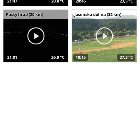
21:47
20,8 °C
20:46
23,5 °C
Pustý hrad (20 km)
Jasenská dolina (32 km)
21:01
26,9 °C
18:15
27,3 °C