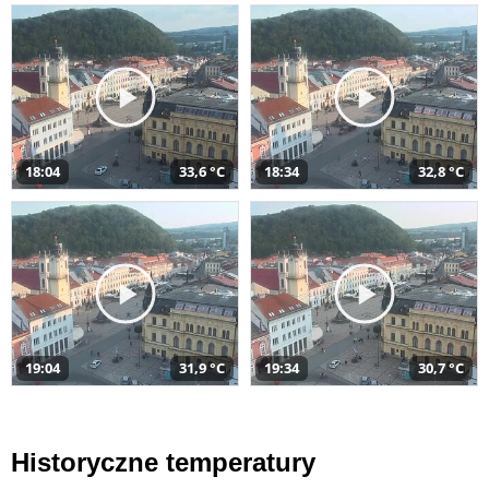
18:04
33,6 °C
18:34
32,8 °C
19:04
31,9 °C
19:34
30,7 °C
Historyczne temperatury