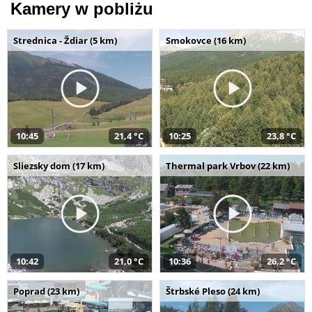
Kamery w pobliżu
Strednica - Ždiar (5 km)
Smokovce (16 km)
10:45
21,4 °C
10:25
23,8 °C
Sliezsky dom (17 km)
Thermal park Vrbov (22 km)
10:42
21,0 °C
10:36
26,2 °C
Poprad (23 km)
Štrbské Pleso (24 km)