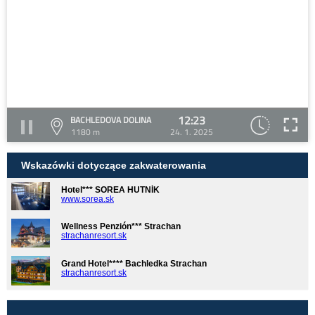
12:23
BACHLEDOVA DOLINA
1180 m
24. 1. 2025
Wskazówki dotyczące zakwaterowania
Hotel*** SOREA HUTNÍK
www.sorea.sk
Wellness Penzión*** Strachan
strachanresort.sk
Grand Hotel**** Bachledka Strachan
strachanresort.sk