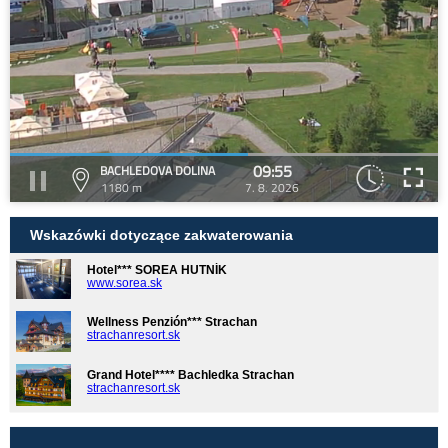
09:55
BACHLEDOVA DOLINA
1180 m
7. 8. 2026
Wskazówki dotyczące zakwaterowania
Hotel*** SOREA HUTNÍK
www.sorea.sk
Wellness Penzión*** Strachan
strachanresort.sk
Grand Hotel**** Bachledka Strachan
strachanresort.sk