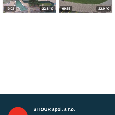
10:02
22,8 °C
09:55
22,9 °C
SITOUR spol. s r.o.