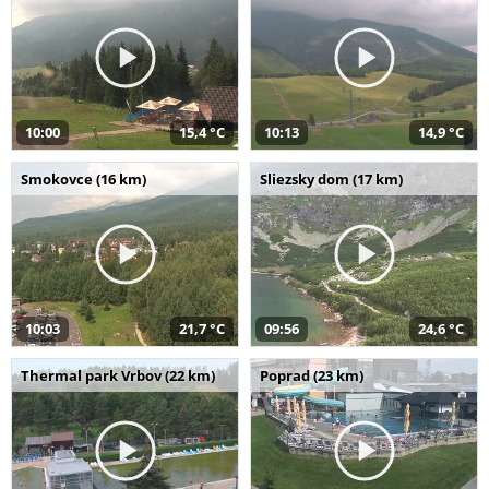
10:00
15,4 °C
10:13
14,9 °C
Smokovce (16 km)
Sliezsky dom (17 km)
10:03
21,7 °C
09:56
24,6 °C
Thermal park Vrbov (22 km)
Poprad (23 km)