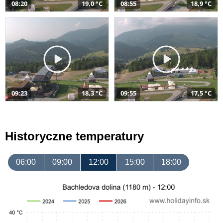
08:20
19,0 °C
08:55
18,9 °C
09:23
18,3 °C
09:55
17,5 °C
Historyczne temperatury
06:00
09:00
12:00
15:00
18:00