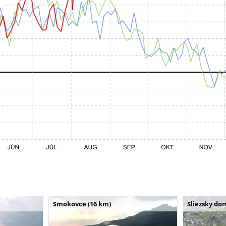
Smokovce (16 km)
Sliezsky do