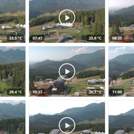
23,5 °C
07:47
25,6 °C
08:20
29,4 °C
10:27
29,7 °C
11:00