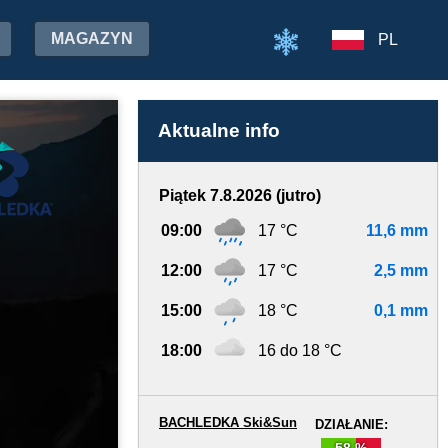
MAGAZYN
PL
Aktualne info
Piątek 7.8.2026 (jutro)
09:00
17 °C
11,6 mm
12:00
17 °C
2,5 mm
15:00
18 °C
0,1 mm
18:00
16 do 18 °C
BACHLEDKA Ski&Sun
DZIAŁANIE:
58 %