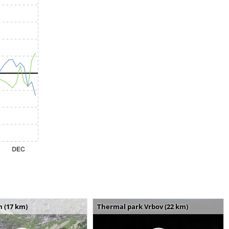
m (17 km)
Thermal park Vrbov (22 km)