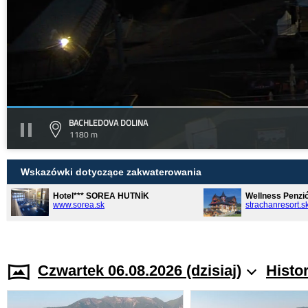
BACHLEDOVA DOLINA
1180 m
Wskazówki dotyczące zakwaterowania
Hotel*** SOREA HUTNÍK
Wellness Penzi
www.sorea.sk
strachanresort.s
Czwartek 06.08.2026 (dzisiaj)
Histo