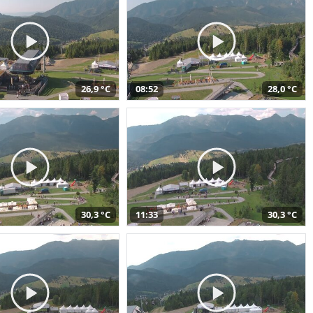
26,9 °C
08:52
28,0 °C
30,3 °C
11:33
30,3 °C