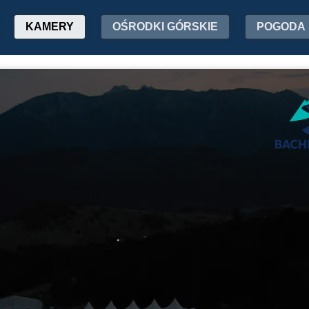
KAMERY
OŚRODKI GÓRSKIE
POGODA