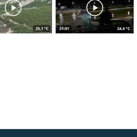
25,1 °C
21:01
24,6 °C