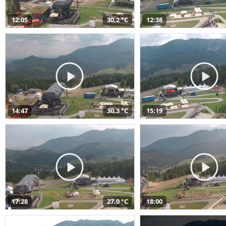
12:05
30,2 °C
12:38
14:47
30,3 °C
15:19
17:28
27,0 °C
18:00