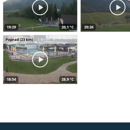
19:29
20,1 °C
20:26
Poprad (23 km)
18:54
28,9 °C