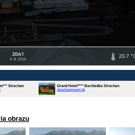
20:41
20.7 °
6. 8. 2026
ón*** Strachan
Grand Hotel**** Bachledka Strachan
k
strachanresort.sk
ria obrazu