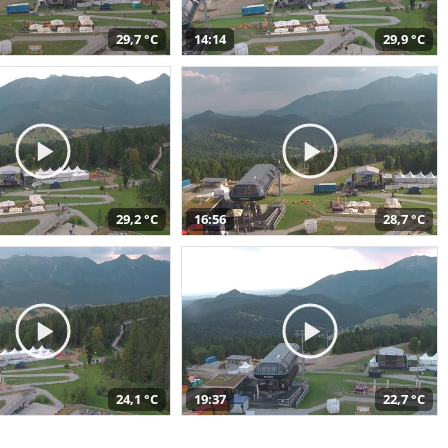
29,7 °C
14:14
29,9 °C
29,2 °C
16:56
28,7 °C
24,1 °C
19:37
22,7 °C