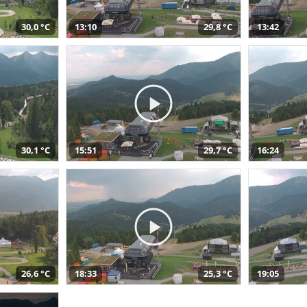
30,0 °C
13:10
29,8 °C
13:42
30,1 °C
15:51
29,7 °C
16:24
26,6 °C
18:33
25,3 °C
19:05