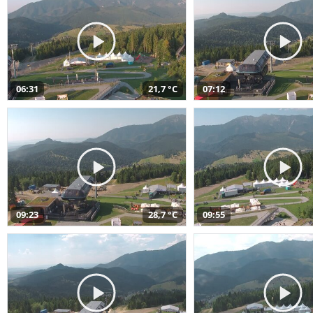
06:31
21,7 °C
07:12
09:23
28,7 °C
09:55