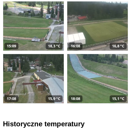
15:09
18,3 °C
16:08
16,8 °C
17:08
15,9 °C
18:08
15,1 °C
Historyczne temperatury