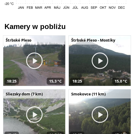
Kamery w pobliżu
Štrbské Pleso
Štrbské Pleso - Mostíky
18:25
15,3 °C
18:25
15,0 °C
Sliezsky dom (7 km)
Smokovce (11 km)