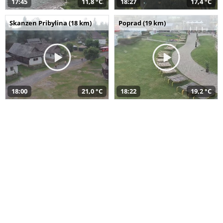
17:45
11,8 °C
18:27
17,4 °C
Skanzen Pribylina (18 km)
Poprad (19 km)
18:00
21,0 °C
18:22
19,2 °C