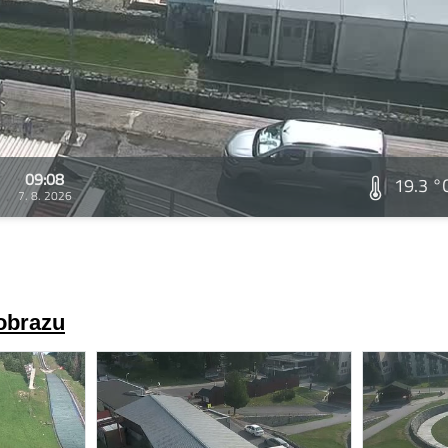
09:08
19.3 °
7. 8. 2026
 obrazu