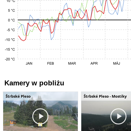
Kamery w pobliżu
Štrbské Pleso
Štrbské Pleso - Mostíky