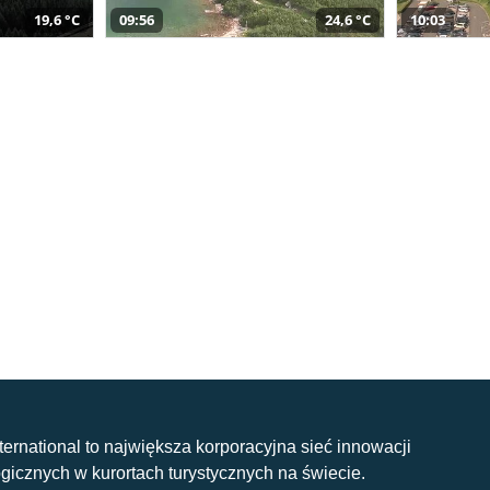
19,6 °C
09:56
24,6 °C
10:03
nternational to największa korporacyjna sieć innowacji
gicznych w kurortach turystycznych na świecie.