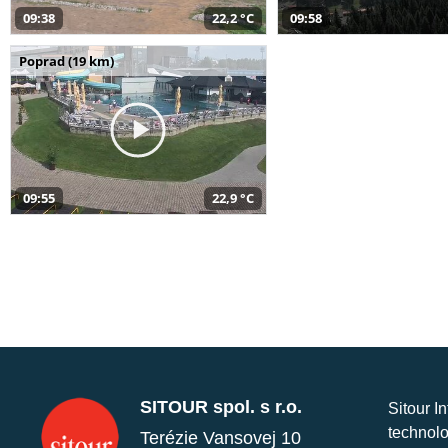
09:38
22,2 °C
09:58
Poprad (19 km)
09:55
22,9 °C
SITOUR spol. s r.o.
Sitour I
technolo
Terézie Vansovej 10