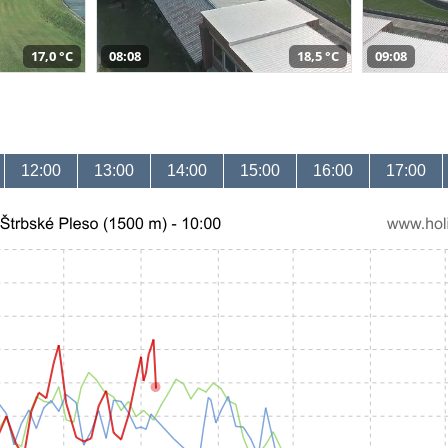
17,0 °C
08:08
18,5 °C
09:08
12:00
13:00
14:00
15:00
16:00
17:00