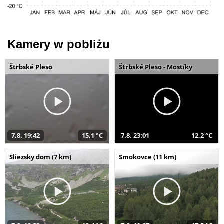
Kamery w pobliżu
Štrbské Pleso
Štrbské Pleso - Mostíky
7.8. 19:42
15,1 °C
7.8. 23:01
12,2 °C
Sliezsky dom (7 km)
Smokovce (11 km)