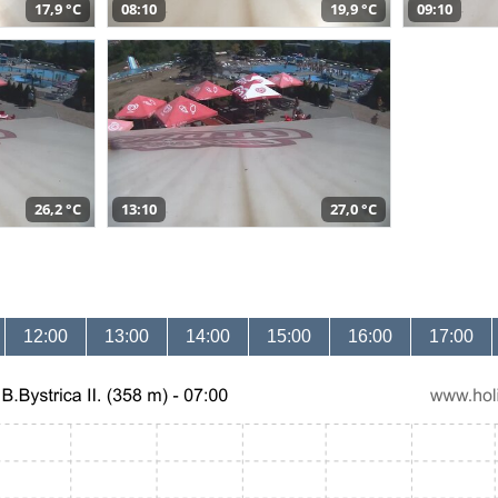
17,9 °C
08:10
19,9 °C
09:10
26,2 °C
13:10
27,0 °C
12:00
13:00
14:00
15:00
16:00
17:00