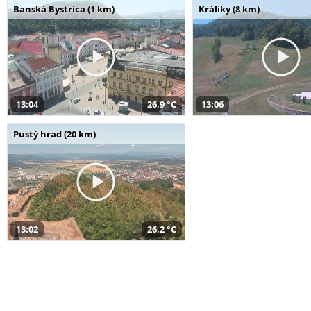
Banská Bystrica (1 km)
Králiky (8 km)
13:04
26,9 °C
13:06
Pustý hrad (20 km)
13:02
26,2 °C