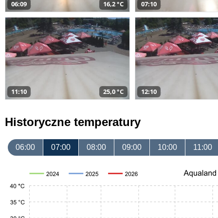
06:09
16,2 °C
07:10
11:10
25,0 °C
12:10
Historyczne temperatury
06:00
07:00
08:00
09:00
10:00
11:00