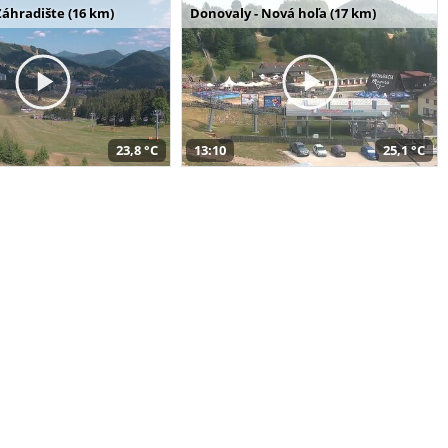
Záhradište (16 km)
Donovaly - Nová hoľa (17 km)
23,8 °C
13:10
25,1 °C