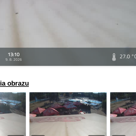
13:10
27.0 °
9. 8. 2026
ria obrazu