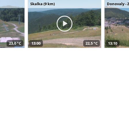
Skalka (9 km)
Donovaly - 
23,0 °C
13:00
22,5 °C
13:10