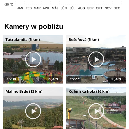
Kamery w pobliżu
Tatralandia (5 km)
Bešeňová (5 km)
15:38
29,4 °C
15:27
30,4 °C
Malinô Brdo (13 km)
Kubínska hoľa (16 km)