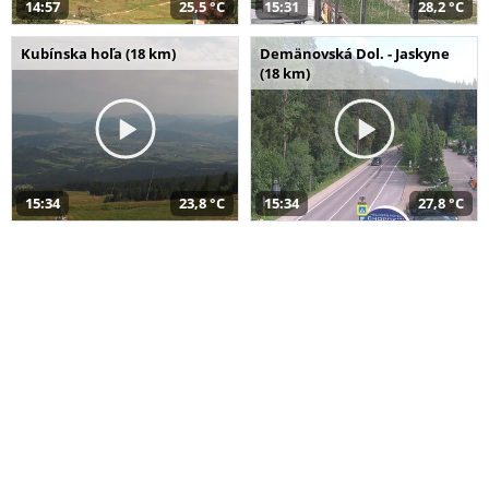
14:57
25,5 °C
15:31
28,2 °C
Kubínska hoľa (18 km)
Demänovská Dol. - Jaskyne
(18 km)
15:34
23,8 °C
15:34
27,8 °C