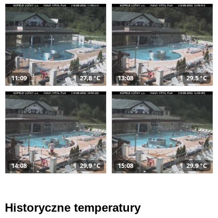
11:09
27,8 °C
13:08
29,5 °C
14:08
29,9 °C
15:08
29,9 °C
Historyczne temperatury