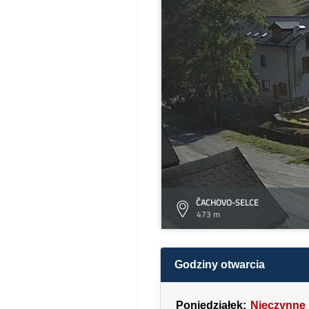
ČACHOVO-SELCE
473 m
Godziny otwarcia
Poniedziałek:
Nieczynne