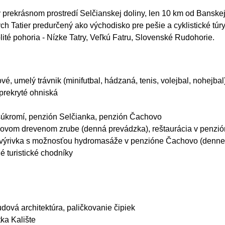
 prekrásnom prostredí Selčianskej doliny, len
10 km od Banskej
h Tatier predurčený ako východisko pre pešie a cyklistické túry
té pohoria - Nízke Tatry, Veľkú Fatru, Slovenské Rudohorie.
vé, umelý trávnik (minifutbal, hádzaná, tenis, volejbal, nohejbal
prekryté ohniská
 súkromí, penzión Selčianka, penzión Čachovo
týlovom drevenom zrube (denná prevádzka), reštaurácia v penz
 výrivka s možnosťou hydromasáže
v penzióne Čachovo (denne
é turistické chodníky
udová architektúra, paličkovanie čipiek
ka Kalište