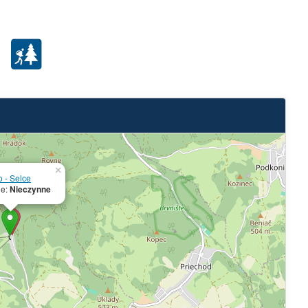
×
 - Selce
ie:
Nieczynne