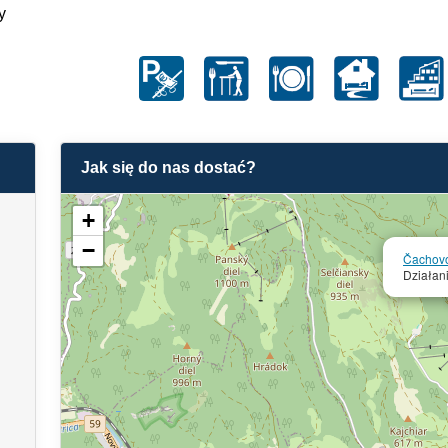
y
Jak się do nas dostać?
+
−
Čachovo
Działan