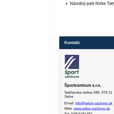
Národný park Nízke Tatr
Kontakt
Športcentrum s.r.o.
Selčianska dolina 598, 976 11
Selce
Email:
info@selce-cachovo.sk
Web:
www.selce-cachovo.sk
Tel: 048/4181492