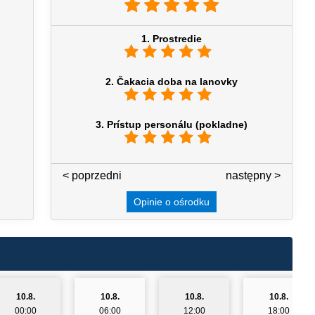
1. Prostredie
2. Čakacia doba na lanovky
3. Prístup personálu (pokladne)
< poprzedni
3 / 7
następny >
Opinie o ośrodku
10.8.
10.8.
10.8.
10.8.
00:00
06:00
12:00
18:00