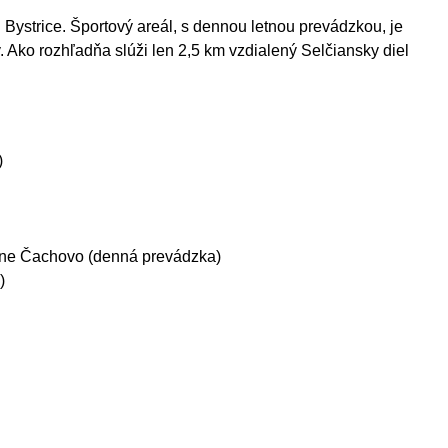
 Bystrice.
Športový areál, s dennou letnou prevádzkou, je
. Ako rozhľadňa slúži len 2,5 km vzdialený Selčiansky diel
)
ióne Čachovo (denná prevádzka)
)