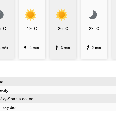
 °C
19 °C
26 °C
22 °C
1 m/s
1 m/s
3 m/s
2 m/s
te
ovaly
ičky-Špania dolina
nsky diel