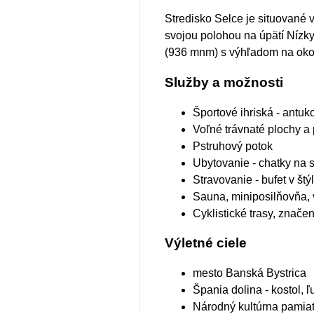
Stredisko Selce je situované v
svojou polohou na úpätí Nízkyc
(936 mnm) s výhľadom na okoli
Služby a možnosti
Športové ihriská
- antuko
Voľné trávnaté plochy a 
Pstruhový potok
Ubytovanie
- chatky na
Stravovanie
- bufet v š
Sauna, miniposilňovňa,
Cyklistické trasy, značen
Výletné ciele
mesto Banská Bystrica
Špania dolina - kostol, ľ
Národný kultúrna pamiat