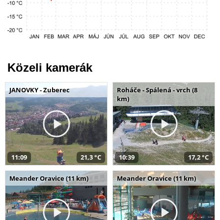
Közeli kamerák
JANOVKY - Zuberec
Roháče - Spálená - vrch (8
km)
11:09
21,3 °C
10:39
17,2 °C
Meander Oravice (11 km)
Meander Oravice (11 km)