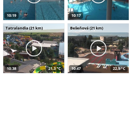
10:19
10:17
Tatralandia (21 km)
Bešeňová (21 km)
10:38
21,3 °C
10:47
22,5 °C