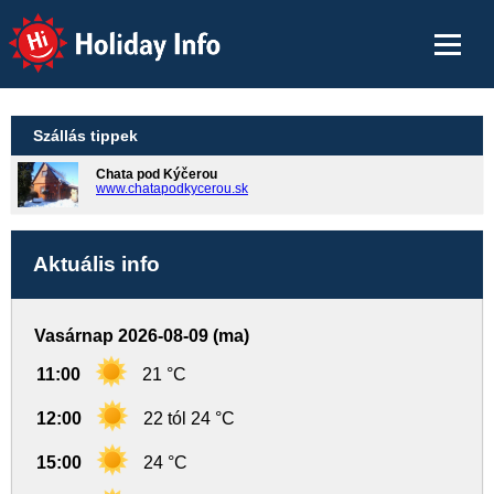
Holiday Info
Szállás tippek
Chata pod Kýčerou
www.chatapodkycerou.sk
Aktuális info
Vasárnap 2026-08-09 (ma)
11:00
21 °C
12:00
22 tól 24 °C
15:00
24 °C