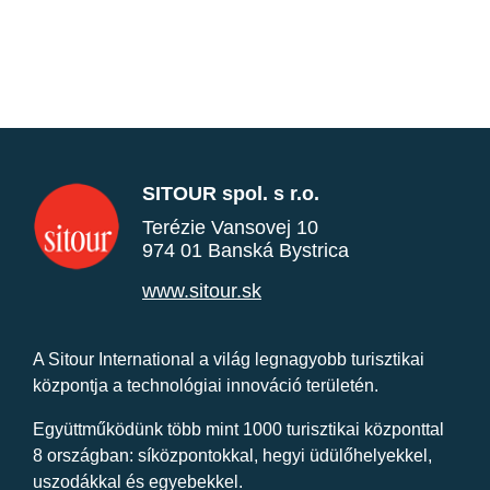
SITOUR spol. s r.o.
Terézie Vansovej 10
974 01 Banská Bystrica
www.sitour.sk
A Sitour International a világ legnagyobb turisztikai
központja a technológiai innováció területén.
Együttműködünk több mint 1000 turisztikai központtal
8 országban: síközpontokkal, hegyi üdülőhelyekkel,
uszodákkal és egyebekkel.