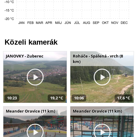
Közeli kamerák
JANOVKY - Zuberec
Roháče - Spálená - vrch (8
km)
10:23
19,2 °C
10:06
17,6 °C
Meander Oravice (11 km)
Meander Oravice (11 km)