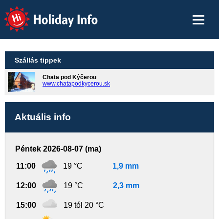
Holiday Info
Szállás tippek
Chata pod Kýčerou
www.chatapodkycerou.sk
Aktuális info
Péntek 2026-08-07 (ma)
11:00
19 °C
1,9 mm
12:00
19 °C
2,3 mm
15:00
19 tól 20 °C