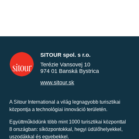
SITOUR spol. s r.o.
Terézie Vansovej 10
974 01 Banská Bystrica
www.sitour.sk
A Sitour International a világ legnagyobb turisztikai
központja a technológiai innováció területén.
Együttműködünk több mint 1000 turisztikai központtal
8 országban: síközpontokkal, hegyi üdülőhelyekkel,
uszodákkal és egyebekkel.