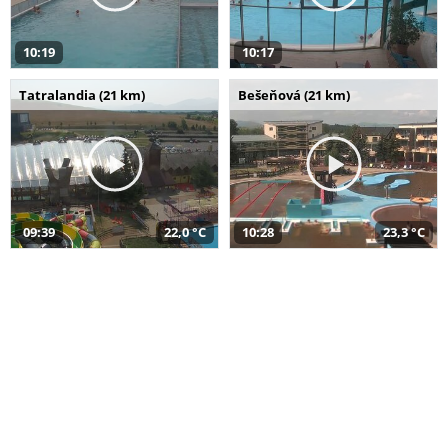
10:19
10:17
Tatralandia (21 km)
Bešeňová (21 km)
09:39
22,0 °C
10:28
23,3 °C