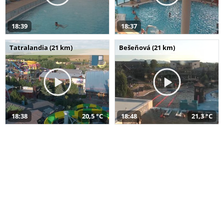
18:39
18:37
Tatralandia (21 km)
Bešeňová (21 km)
18:38
20,5 °C
18:48
21,3 °C