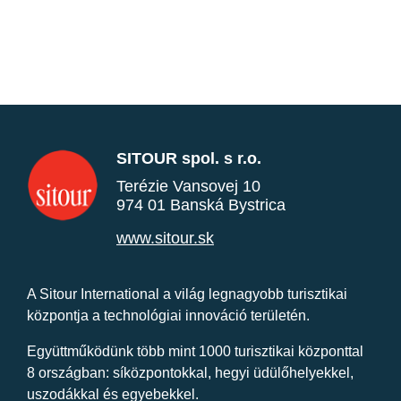
SITOUR spol. s r.o.
Terézie Vansovej 10
974 01 Banská Bystrica
www.sitour.sk
A Sitour International a világ legnagyobb turisztikai
központja a technológiai innováció területén.
Együttműködünk több mint 1000 turisztikai központtal
8 országban: síközpontokkal, hegyi üdülőhelyekkel,
uszodákkal és egyebekkel.