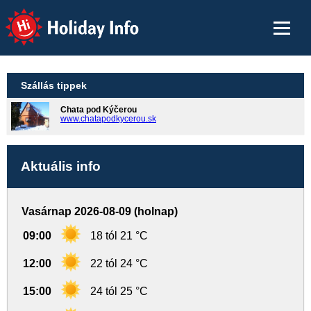
Holiday Info
Szállás tippek
Chata pod Kýčerou
www.chatapodkycerou.sk
Aktuális info
Vasárnap 2026-08-09 (holnap)
09:00
18 tól 21 °C
12:00
22 tól 24 °C
15:00
24 tól 25 °C