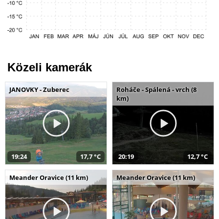
Közeli kamerák
JANOVKY - Zuberec
Roháče - Spálená - vrch (8
km)
19:24
17,7 °C
20:19
12,7 °C
Meander Oravice (11 km)
Meander Oravice (11 km)