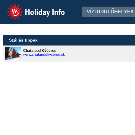
Holiday Info
VÍZI ÜDÜLŐHELYEK
Szállás tippek
Chata pod Kýčerou
www.chatapodkycerou.sk