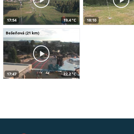
17:54
19,4 °C
18:10
Bešeňová (21 km)
17:47
22,2 °C