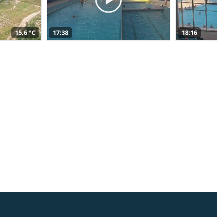
15,6 °C
17:38
18:16