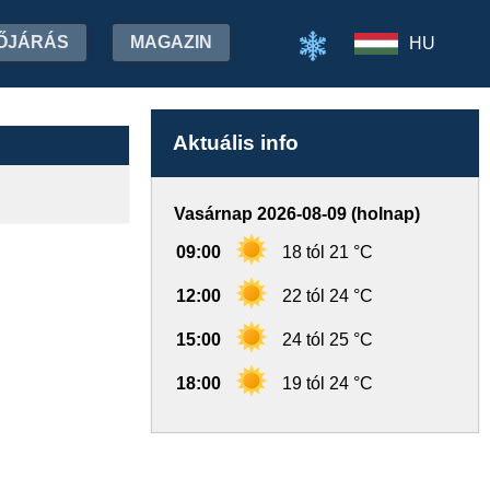
ŐJÁRÁS
MAGAZIN
HU
Aktuális info
Vasárnap 2026-08-09 (holnap)
09:00
18 tól 21 °C
12:00
22 tól 24 °C
15:00
24 tól 25 °C
18:00
19 tól 24 °C