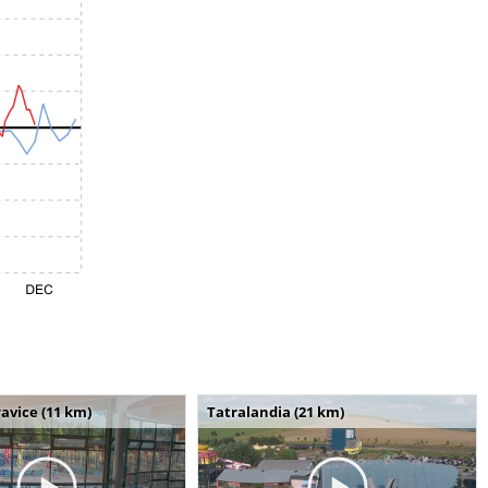
avice (11 km)
Tatralandia (21 km)