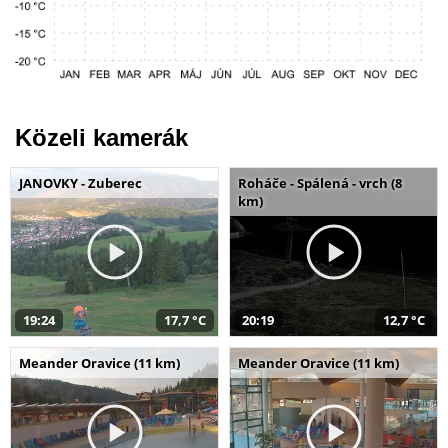
Közeli kamerák
JANOVKY - Zuberec
Roháče - Spálená - vrch (8
km)
19:24
17,7 °C
20:19
12,7 °C
Meander Oravice (11 km)
Meander Oravice (11 km)