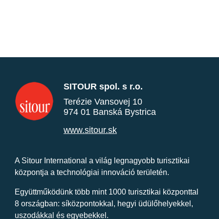
SITOUR spol. s r.o.
Terézie Vansovej 10
974 01 Banská Bystrica
www.sitour.sk
A Sitour International a világ legnagyobb turisztikai
központja a technológiai innováció területén.
Együttműködünk több mint 1000 turisztikai központtal
8 országban: síközpontokkal, hegyi üdülőhelyekkel,
uszodákkal és egyebekkel.