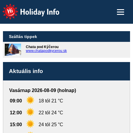
Holiday Info
Szállás tippek
Chata pod Kýčerou
www.chatapodkycerou.sk
Aktuális info
Vasárnap 2026-08-09 (holnap)
09:00
18 tól 21 °C
12:00
22 tól 24 °C
15:00
24 tól 25 °C