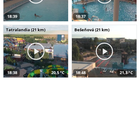
18:39
18:37
Tatralandia (21 km)
Bešeňová (21 km)
18:38
20,5 °C
18:48
21,3 °C