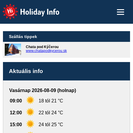
Holiday Info
Szállás tippek
Chata pod Kýčerou
www.chatapodkycerou.sk
Aktuális info
Vasárnap 2026-08-09 (holnap)
09:00
18 tól 21 °C
12:00
22 tól 24 °C
15:00
24 tól 25 °C