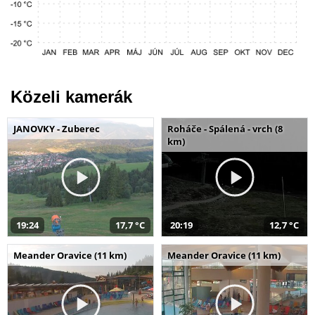
Közeli kamerák
JANOVKY - Zuberec
Roháče - Spálená - vrch (8
km)
19:24
17,7 °C
20:19
12,7 °C
Meander Oravice (11 km)
Meander Oravice (11 km)