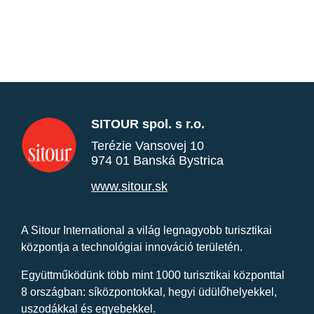
SITOUR spol. s r.o.
Terézie Vansovej 10
974 01 Banská Bystrica
www.sitour.sk
A Sitour International a világ legnagyobb turisztikai
központja a technológiai innováció területén.
Együttműködünk több mint 1000 turisztikai központtal
8 országban: síközpontokkal, hegyi üdülőhelyekkel,
uszodákkal és egyebekkel.