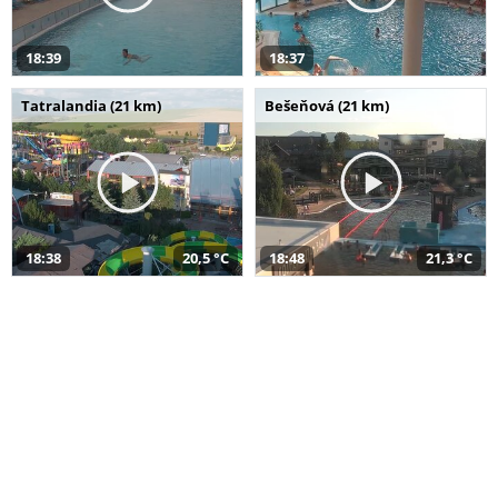
18:39
18:37
Tatralandia (21 km)
Bešeňová (21 km)
18:38
20,5 °C
18:48
21,3 °C