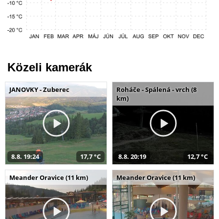
Közeli kamerák
JANOVKY - Zuberec
Roháče - Spálená - vrch (8
km)
8.8. 19:24
17,7 °C
8.8. 20:19
12,7 °C
Meander Oravice (11 km)
Meander Oravice (11 km)