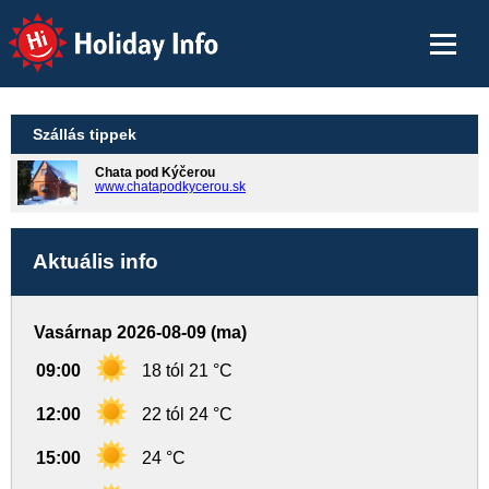
Holiday Info
Szállás tippek
Chata pod Kýčerou
www.chatapodkycerou.sk
Aktuális info
Vasárnap 2026-08-09 (ma)
09:00
18 tól 21 °C
12:00
22 tól 24 °C
15:00
24 °C