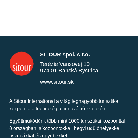
SITOUR spol. s r.o.
Terézie Vansovej 10
974 01 Banská Bystrica
www.sitour.sk
A Sitour International a világ legnagyobb turisztikai
központja a technológiai innováció területén.
Együttműködünk több mint 1000 turisztikai központtal
8 országban: síközpontokkal, hegyi üdülőhelyekkel,
uszodákkal és egyebekkel.