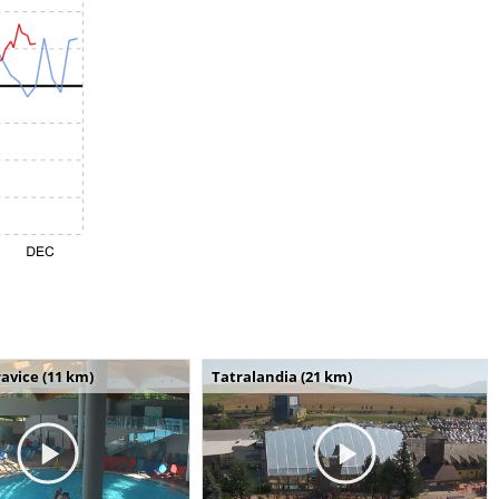
avice (11 km)
Tatralandia (21 km)