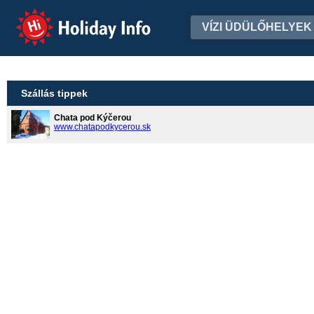
Holiday Info
VÍZI ÜDÜLŐHELYEK
Szállás tippek
Chata pod Kýčerou
www.chatapodkycerou.sk