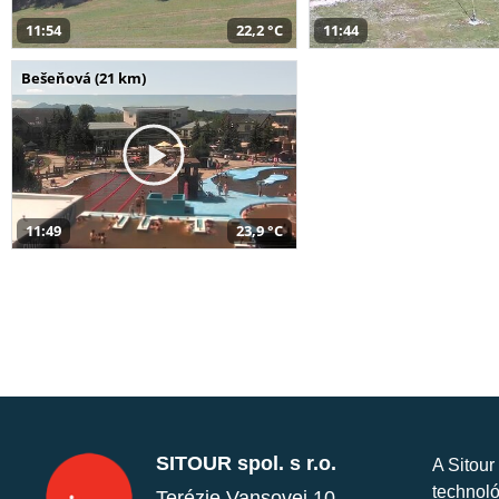
11:54
22,2 °C
11:44
Bešeňová (21 km)
11:49
23,9 °C
SITOUR spol. s r.o.
A Sitour
technoló
Terézie Vansovej 10