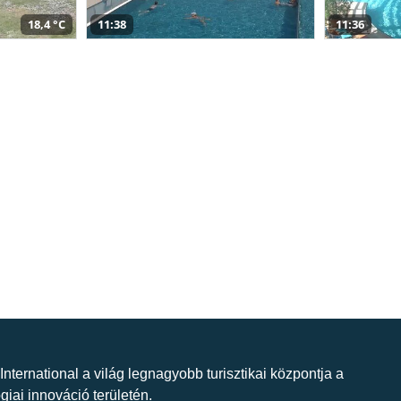
18,4 °C
11:38
11:36
 International a világ legnagyobb turisztikai központja a
giai innováció területén.