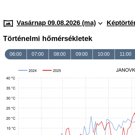
Vasárnap 09.08.2026 (ma)
Képtörté
Történelmi hőmérsékletek
06:00
07:00
08:00
09:00
10:00
11:00