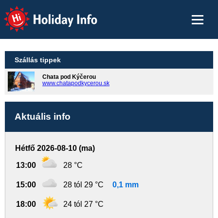
Holiday Info
Szállás tippek
Chata pod Kýčerou
www.chatapodkycerou.sk
Aktuális info
Hétfő 2026-08-10 (ma)
13:00
28 °C
15:00
28 tól 29 °C
0,1 mm
18:00
24 tól 27 °C