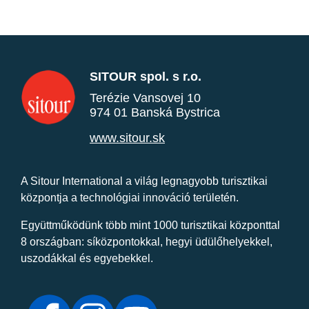
SITOUR spol. s r.o.
Terézie Vansovej 10
974 01 Banská Bystrica
www.sitour.sk
A Sitour International a világ legnagyobb turisztikai
központja a technológiai innováció területén.
Együttműködünk több mint 1000 turisztikai központtal
8 országban: síközpontokkal, hegyi üdülőhelyekkel,
uszodákkal és egyebekkel.