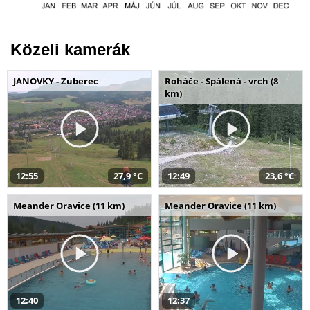
Közeli kamerák
JANOVKY - Zuberec
Roháče - Spálená - vrch (8
km)
12:55
27,9 °C
12:49
23,6 °C
Meander Oravice (11 km)
Meander Oravice (11 km)
12:40
12:37