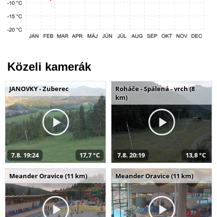
Közeli kamerák
JANOVKY - Zuberec
Roháče - Spálená - vrch (8
km)
7.8. 19:24
17,7 °C
7.8. 20:19
13,8 °C
Meander Oravice (11 km)
Meander Oravice (11 km)