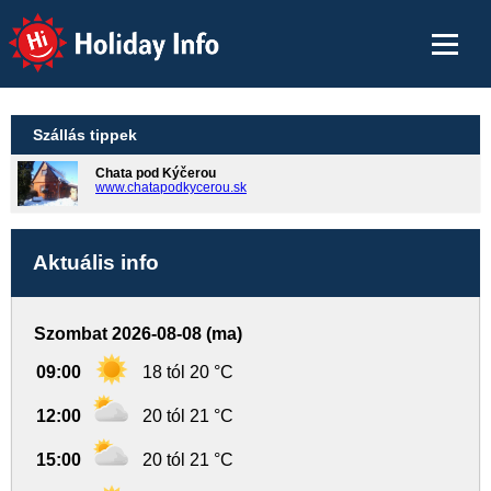
Holiday Info
Szállás tippek
Chata pod Kýčerou
www.chatapodkycerou.sk
Aktuális info
Szombat 2026-08-08 (ma)
09:00
18 tól 20 °C
12:00
20 tól 21 °C
15:00
20 tól 21 °C