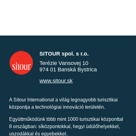
SITOUR spol. s r.o.
Terézie Vansovej 10
974 01 Banská Bystrica
www.sitour.sk
A Sitour International a világ legnagyobb turisztikai
központja a technológiai innováció területén.
Együttműködünk több mint 1000 turisztikai központtal
8 országban: síközpontokkal, hegyi üdülőhelyekkel,
uszodákkal és egyebekkel.