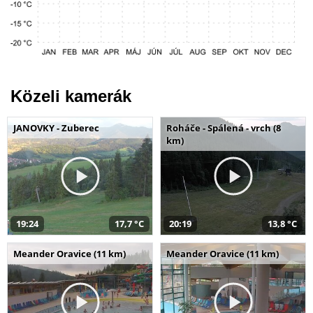
Közeli kamerák
JANOVKY - Zuberec
Roháče - Spálená - vrch (8
km)
19:24
17,7 °C
20:19
13,8 °C
Meander Oravice (11 km)
Meander Oravice (11 km)