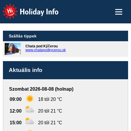
Holiday Info
Szállás tippek
Chata pod Kýčerou
www.chatapodkycerou.sk
Aktuális info
Szombat 2026-08-08 (holnap)
09:00
18 tól 20 °C
12:00
20 tól 21 °C
15:00
20 tól 21 °C