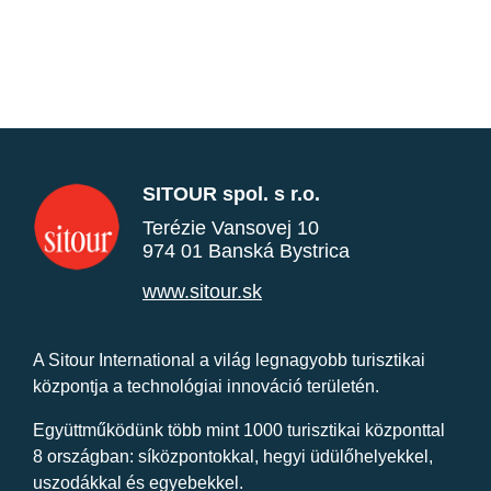
SITOUR spol. s r.o.
Terézie Vansovej 10
974 01 Banská Bystrica
www.sitour.sk
A Sitour International a világ legnagyobb turisztikai
központja a technológiai innováció területén.
Együttműködünk több mint 1000 turisztikai központtal
8 országban: síközpontokkal, hegyi üdülőhelyekkel,
uszodákkal és egyebekkel.