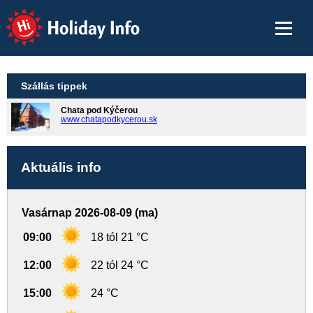
Holiday Info
Szállás tippek
Chata pod Kýčerou
www.chatapodkycerou.sk
Aktuális info
Vasárnap 2026-08-09 (ma)
09:00
18 tól 21 °C
12:00
22 tól 24 °C
15:00
24 °C