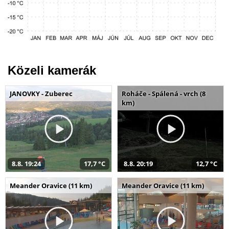
Közeli kamerák
JANOVKY - Zuberec
Roháče - Spálená - vrch (8
km)
8.8. 19:24
17,7 °C
8.8. 20:19
12,7 °C
Meander Oravice (11 km)
Meander Oravice (11 km)