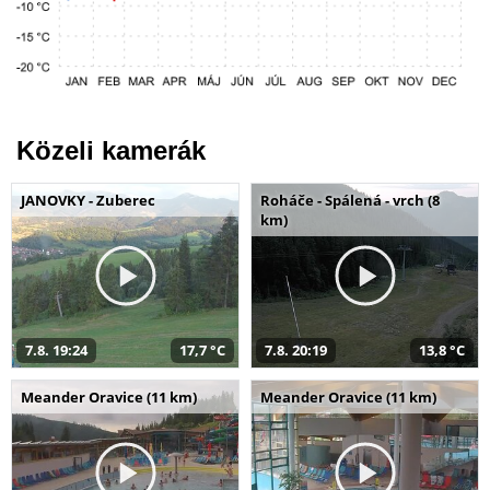
Közeli kamerák
JANOVKY - Zuberec
Roháče - Spálená - vrch (8
km)
7.8. 19:24
17,7 °C
7.8. 20:19
13,8 °C
Meander Oravice (11 km)
Meander Oravice (11 km)