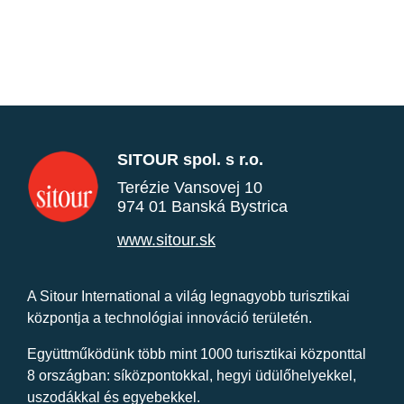
SITOUR spol. s r.o.
Terézie Vansovej 10
974 01 Banská Bystrica
www.sitour.sk
A Sitour International a világ legnagyobb turisztikai
központja a technológiai innováció területén.
Együttműködünk több mint 1000 turisztikai központtal
8 országban: síközpontokkal, hegyi üdülőhelyekkel,
uszodákkal és egyebekkel.