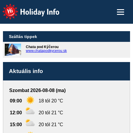
Holiday Info
Szállás tippek
Chata pod Kýčerou
www.chatapodkycerou.sk
Aktuális info
Szombat 2026-08-08 (ma)
09:00
18 tól 20 °C
12:00
20 tól 21 °C
15:00
20 tól 21 °C