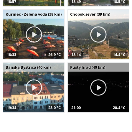
18:57
18:49
18,5 °C
Kurinec - Zelená voda (38 km)
Chopok sever (39 km)
18:33
26,9 °C
18:14
14,4 °C
Banská Bystrica (40 km)
Pustý hrad (40 km)
19:34
23,0 °C
21:00
20,4 °C