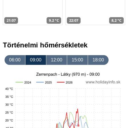
21:07
9,2 °C
22:07
8,2 °C
Történelmi hőmérsékletek
06:00
09:00
12:00
15:00
18:00