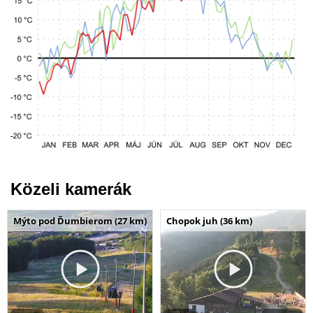
Közeli kamerák
Mýto pod Ďumbierom (27 km)
Chopok juh (36 km)