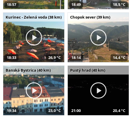
18:57
18:49
18,5 °C
Kurinec - Zelená voda (38 km)
Chopok sever (39 km)
18:33
26,9 °C
18:14
14,4 °C
Banská Bystrica (40 km)
Pustý hrad (40 km)
19:34
23,0 °C
21:00
20,4 °C