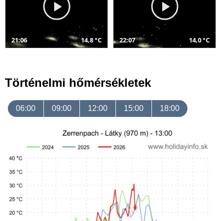
21:06
14,8 °C
22:07
14,0 °C
Történelmi hőmérsékletek
06:00
09:00
12:00
15:00
18:00