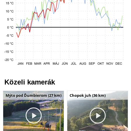
Közeli kamerák
Mýto pod Ďumbierom (27 km)
Chopok juh (36 km)