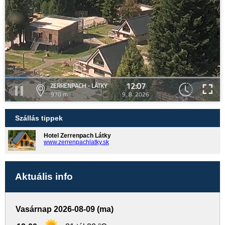
12:07
ZERRENPACH - LÁTKY
970 m
9. 8. 2026
Szállás tippek
Hotel Zerrenpach Látky
www.zerrenpachlatky.sk
Aktuális info
Vasárnap 2026-08-09 (ma)