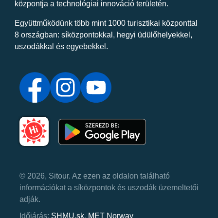
központja a technológiai innováció területén.
Együttműködünk több mint 1000 turisztikai központtal
8 országban: síközpontokkal, hegyi üdülőhelyekkel,
uszodákkal és egyebekkel.
© 2026, Sitour. Az ezen az oldalon található
információkat a síközpontok és uszodák üzemeltetői
adják.
Időjárás:
SHMU.sk
,
MET Norway