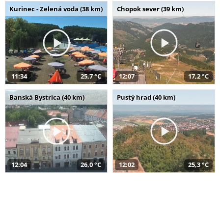
Kurinec - Zelená voda (38 km)
Chopok sever (39 km)
11:34
25,7 °C
12:07
17,2 °C
Banská Bystrica (40 km)
Pustý hrad (40 km)
12:04
26,0 °C
12:02
25,3 °C