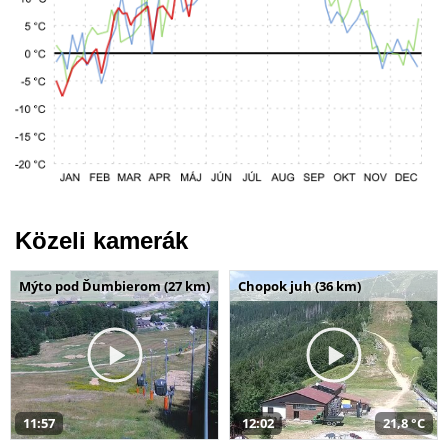
Közeli kamerák
Mýto pod Ďumbierom (27 km)
Chopok juh (36 km)
11:57
12:02
21,8 °C