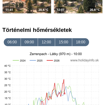
11:41
20,4 °C
12:07
20,8 °C
Történelmi hőmérsékletek
06:00
09:00
12:00
15:00
18:00