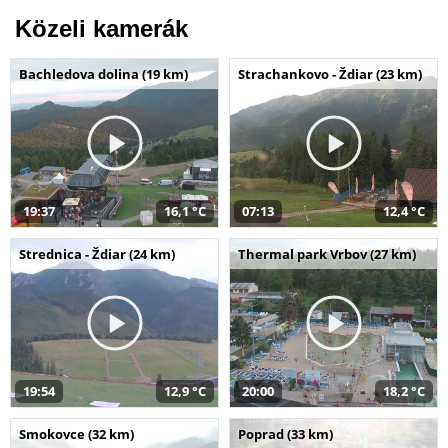
Közeli kamerák
Bachledova dolina (19 km)
Strachankovo - Ždiar (23 km)
19:37
16,1 °C
07:13
12,4 °C
Strednica - Ždiar (24 km)
Thermal park Vrbov (27 km)
19:54
12,9 °C
20:00
18,2 °C
Smokovce (32 km)
Poprad (33 km)