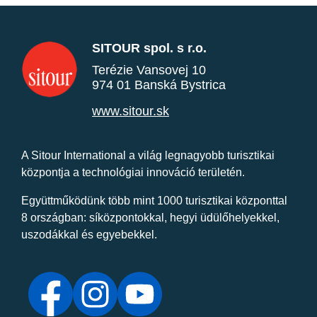
SITOUR spol. s r.o.
Terézie Vansovej 10
974 01 Banská Bystrica
www.sitour.sk
A Sitour International a világ legnagyobb turisztikai
központja a technológiai innováció területén.
Együttműködünk több mint 1000 turisztikai központtal
8 országban: síközpontokkal, hegyi üdülőhelyekkel,
uszodákkal és egyebekkel.