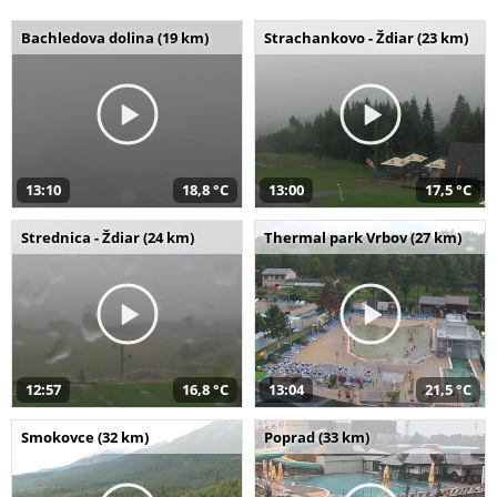
Bachledova dolina (19 km)
Strachankovo - Ždiar (23 km)
13:10
18,8 °C
13:00
17,5 °C
Strednica - Ždiar (24 km)
Thermal park Vrbov (27 km)
12:57
16,8 °C
13:04
21,5 °C
Smokovce (32 km)
Poprad (33 km)