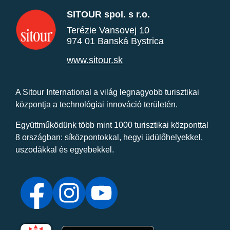
SITOUR spol. s r.o.
Terézie Vansovej 10
974 01 Banská Bystrica
www.sitour.sk
A Sitour International a világ legnagyobb turisztikai
központja a technológiai innováció területén.
Együttműködünk több mint 1000 turisztikai központtal
8 országban: síközpontokkal, hegyi üdülőhelyekkel,
uszodákkal és egyebekkel.