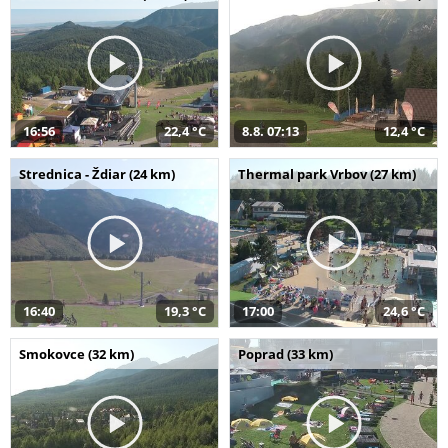
16:56
22,4 °C
8.8. 07:13
12,4 °C
Strednica - Ždiar (24 km)
Thermal park Vrbov (27 km)
16:40
19,3 °C
17:00
24,6 °C
Smokovce (32 km)
Poprad (33 km)