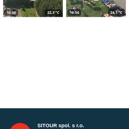
16:56
22,3 °C
16:54
24,1 °C
SITOUR spol. s r.o.