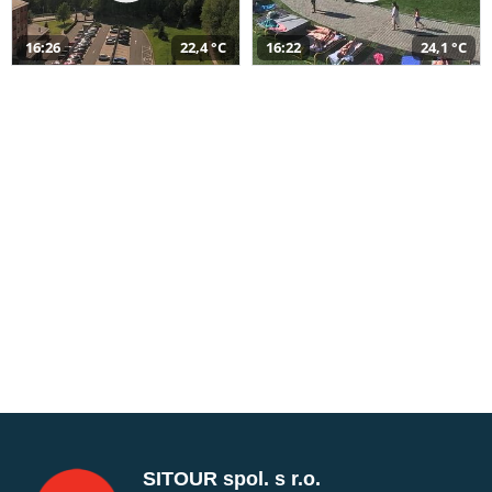
16:26
22,4 °C
16:22
24,1 °C
SITOUR spol. s r.o.