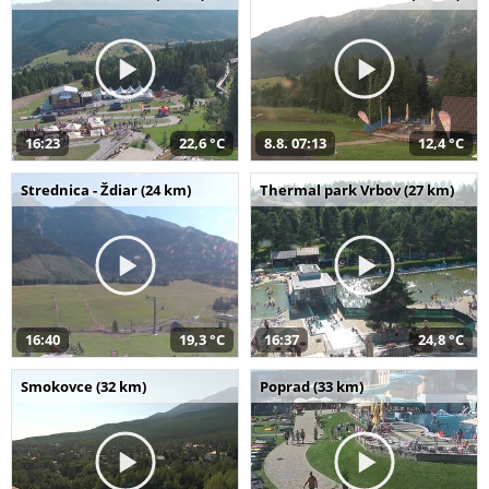
16:23
22,6 °C
8.8. 07:13
12,4 °C
Strednica - Ždiar (24 km)
Thermal park Vrbov (27 km)
16:40
19,3 °C
16:37
24,8 °C
Smokovce (32 km)
Poprad (33 km)