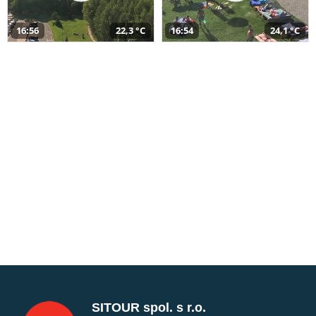
16:56
22,3 °C
16:54
24,1 °C
SITOUR spol. s r.o.