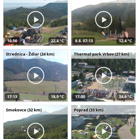
16:56
22,4 °C
8.8. 07:13
12,4 °C
Strednica - Ždiar (24 km)
Thermal park Vrbov (27 km)
17:13
18,9 °C
17:00
24,6 °C
Smokovce (32 km)
Poprad (33 km)