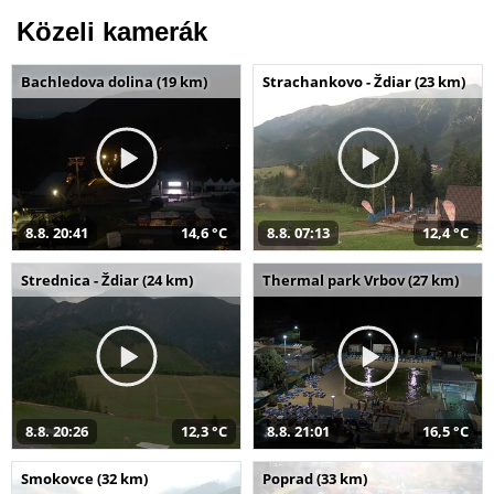
Közeli kamerák
Bachledova dolina (19 km)
Strachankovo - Ždiar (23 km)
8.8. 20:41
14,6 °C
8.8. 07:13
12,4 °C
Strednica - Ždiar (24 km)
Thermal park Vrbov (27 km)
8.8. 20:26
12,3 °C
8.8. 21:01
16,5 °C
Smokovce (32 km)
Poprad (33 km)