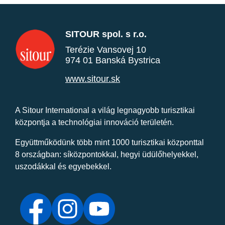
SITOUR spol. s r.o.
Terézie Vansovej 10
974 01 Banská Bystrica
www.sitour.sk
A Sitour International a világ legnagyobb turisztikai
központja a technológiai innováció területén.
Együttműködünk több mint 1000 turisztikai központtal
8 országban: síközpontokkal, hegyi üdülőhelyekkel,
uszodákkal és egyebekkel.