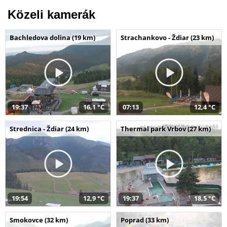
Közeli kamerák
Bachledova dolina (19 km)
Strachankovo - Ždiar (23 km)
19:37
16,1 °C
07:13
12,4 °C
Strednica - Ždiar (24 km)
Thermal park Vrbov (27 km)
19:54
12,9 °C
19:37
18,5 °C
Smokovce (32 km)
Poprad (33 km)