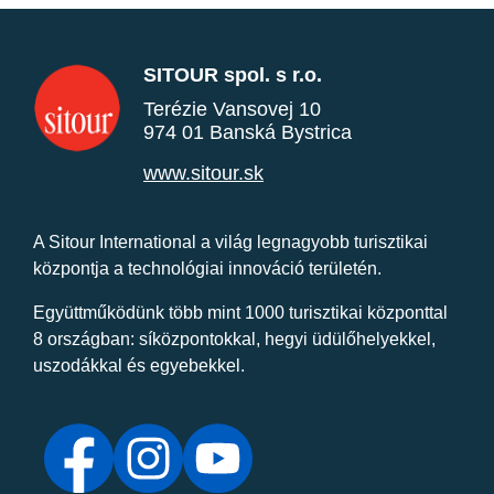
SITOUR spol. s r.o.
Terézie Vansovej 10
974 01 Banská Bystrica
www.sitour.sk
A Sitour International a világ legnagyobb turisztikai
központja a technológiai innováció területén.
Együttműködünk több mint 1000 turisztikai központtal
8 országban: síközpontokkal, hegyi üdülőhelyekkel,
uszodákkal és egyebekkel.