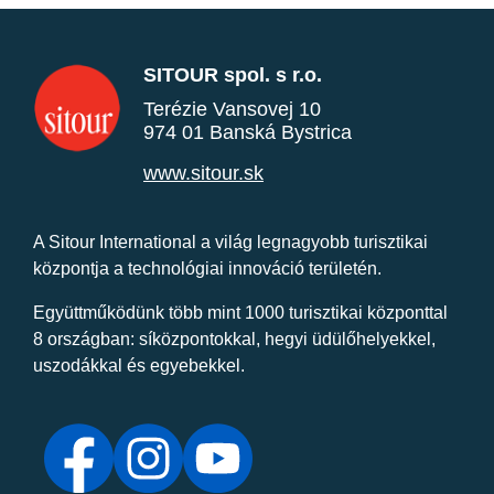
SITOUR spol. s r.o.
Terézie Vansovej 10
974 01 Banská Bystrica
www.sitour.sk
A Sitour International a világ legnagyobb turisztikai
központja a technológiai innováció területén.
Együttműködünk több mint 1000 turisztikai központtal
8 országban: síközpontokkal, hegyi üdülőhelyekkel,
uszodákkal és egyebekkel.