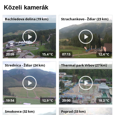
Közeli kamerák
Bachledova dolina (19 km)
Strachankovo - Ždiar (23 km)
20:09
15,4 °C
07:13
12,4 °C
Strednica - Ždiar (24 km)
Thermal park Vrbov (27 km)
19:54
12,9 °C
20:00
18,2 °C
Smokovce (32 km)
Poprad (33 km)