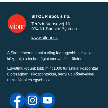
SITOUR spol. s r.o.
Terézie Vansovej 10
974 01 Banská Bystrica
www.sitour.sk
A Sitour International a világ legnagyobb turisztikai
központja a technológiai innováció területén.
Együttműködünk több mint 1000 turisztikai központtal
8 országban: síközpontokkal, hegyi üdülőhelyekkel,
uszodákkal és egyebekkel.