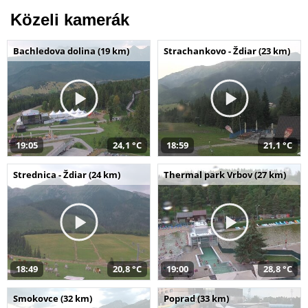
Közeli kamerák
Bachledova dolina (19 km)
Strachankovo - Ždiar (23 km)
19:05
24,1 °C
18:59
21,1 °C
Strednica - Ždiar (24 km)
Thermal park Vrbov (27 km)
18:49
20,8 °C
19:00
28,8 °C
Smokovce (32 km)
Poprad (33 km)