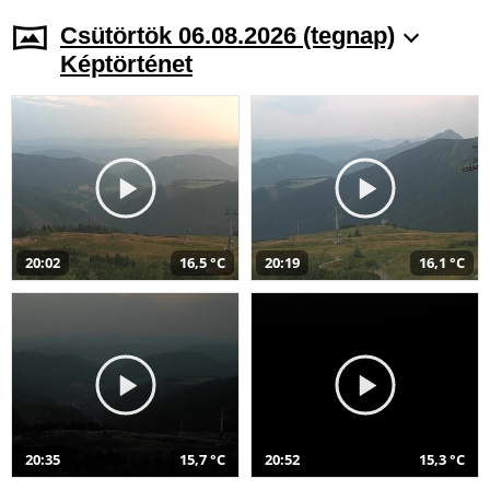
Csütörtök 06.08.2026 (tegnap)
Képtörténet
20:02
16,5 °C
20:19
16,1 °C
20:35
15,7 °C
20:52
15,3 °C