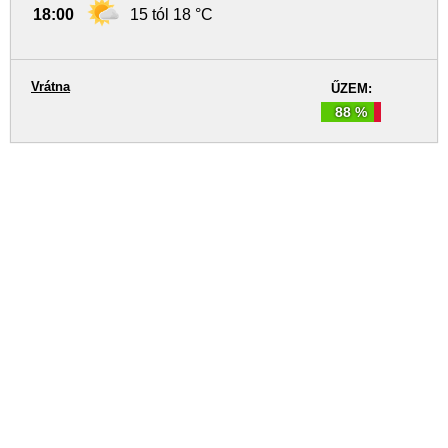
18:00
15 tól 18 °C
Vrátna
ŰZEM:
88 %