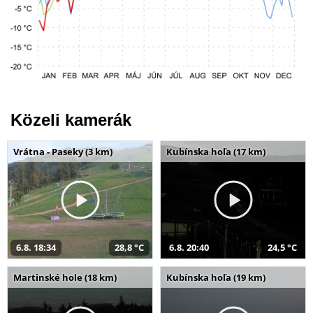
Közeli kamerák
Vrátna - Paseky (3 km)
Kubínska hoľa (17 km)
6.8. 18:34
28,8 °C
6.8. 20:40
24,5 °C
Martinské hole (18 km)
Kubínska hoľa (19 km)