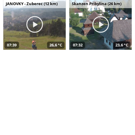
JANOVKY - Zuberec (12 km)
Skanzen Pribylina (26 km)
07:39
26,6 °C
07:32
23,6 °C