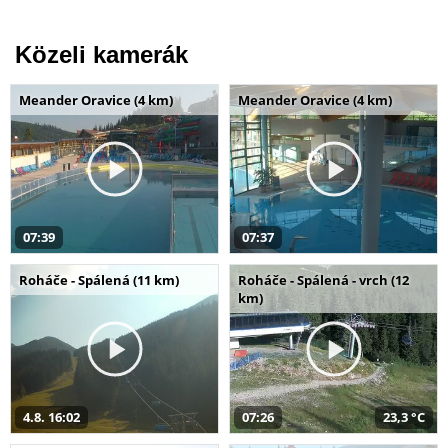
Közeli kamerák
Meander Oravice (4 km)
Meander Oravice (4 km)
07:39
07:37
Roháče - Spálená (11 km)
Roháče - Spálená - vrch (12
km)
4.8. 16:02
07:26
23,3 °C