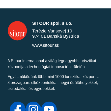
SITOUR spol. s r.o.
Terézie Vansovej 10
974 01 Banská Bystrica
www.sitour.sk
A Sitour International a világ legnagyobb turisztikai
központja a technológiai innováció területén.
Együttműködünk több mint 1000 turisztikai központtal
8 országban: síközpontokkal, hegyi üdülőhelyekkel,
uszodákkal és egyebekkel.