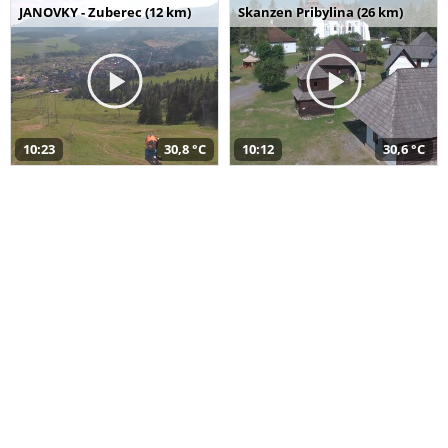
JANOVKY - Zuberec (12 km)
Skanzen Pribylina (26 km)
10:23
30,8 °C
10:12
30,6 °C