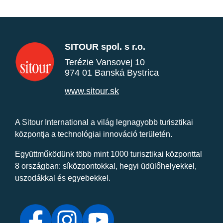
SITOUR spol. s r.o.
Terézie Vansovej 10
974 01 Banská Bystrica
www.sitour.sk
A Sitour International a világ legnagyobb turisztikai
központja a technológiai innováció területén.
Együttműködünk több mint 1000 turisztikai központtal
8 országban: síközpontokkal, hegyi üdülőhelyekkel,
uszodákkal és egyebekkel.