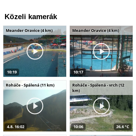
Közeli kamerák
Meander Oravice (4 km)
Meander Oravice (4 km)
10:19
10:17
Roháče - Spálená (11 km)
Roháče - Spálená - vrch (12
km)
4.8. 16:02
10:06
26,6 °C