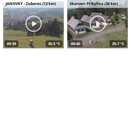
JANOVKY - Zuberec (12 km)
Skanzen Pribylina (26 km)
09:39
30,5 °C
09:40
29,7 °C