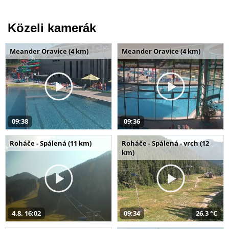
Közeli kamerák
Meander Oravice (4 km)
Meander Oravice (4 km)
09:38
09:36
Roháče - Spálená (11 km)
Roháče - Spálená - vrch (12
km)
4.8. 16:02
09:34
26,3 °C