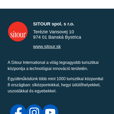
SITOUR spol. s r.o.
Terézie Vansovej 10
974 01 Banská Bystrica
www.sitour.sk
A Sitour International a világ legnagyobb turisztikai
központja a technológiai innováció területén.
Együttműködünk több mint 1000 turisztikai központtal
8 országban: síközpontokkal, hegyi üdülőhelyekkel,
uszodákkal és egyebekkel.