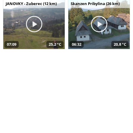
JANOVKY - Zuberec (12 km)
Skanzen Pribylina (26 km)
07:09
25,2 °C
06:32
20,8 °C