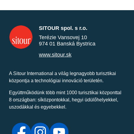
SITOUR spol. s r.o.
Terézie Vansovej 10
974 01 Banská Bystrica
www.sitour.sk
A Sitour International a világ legnagyobb turisztikai
központja a technológiai innováció területén.
Együttműködünk több mint 1000 turisztikai központtal
8 országban: síközpontokkal, hegyi üdülőhelyekkel,
uszodákkal és egyebekkel.