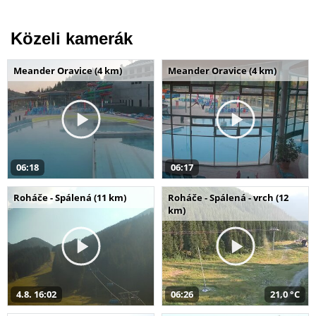
Közeli kamerák
Meander Oravice (4 km)
Meander Oravice (4 km)
06:18
06:17
Roháče - Spálená (11 km)
Roháče - Spálená - vrch (12
km)
4.8. 16:02
06:26
21,0 °C